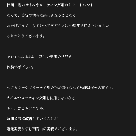
世間一般の
オイルやコーティング剤
のトリートメント
なんて、美容の情報に惑わされることなく
おかげさまで、りずむヘアデザインは20周年を迎えられました
ありがとうございます。
キレイになる為に、新しい美養の世界を
体験体感下さい。
ヘアカラーやブリーチで髪の毛が傷むなんて常識は過去の事です。
オイルやコーティング剤
を使用しないなど
ルールはございますが、
時間と共に改善
していくことが
還元美養りずむ南青山の美養でございます。