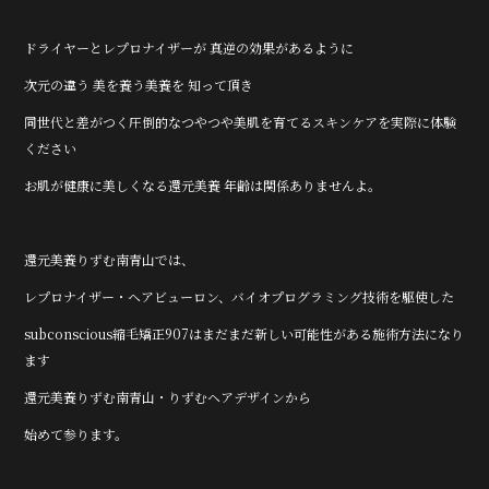
ドライヤーとレプロナイザーが 真逆の効果があるように
次元の違う 美を養う美養を 知って頂き
同世代と差がつく圧倒的なつやつや美肌を育てるスキンケアを実際に体験
ください
お肌が健康に美しくなる還元美養 年齢は関係ありませんよ。
還元美養りずむ南青山では、
レプロナイザー・ヘアビューロン、バイオプログラミング技術を駆使した
subconscious縮毛矯正907はまだまだ新しい可能性がある施術方法になり
ます
還元美養りずむ南青山・りずむヘアデザインから
始めて参ります。