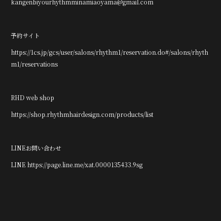
kangenbiyourhythmminamiaoyama@gmail.com
予約サイト
https://1cs.jp/gcs/user/salons/rhythm1/reservation.do#/salons/rhyth
m1/reservations
RHD web shop
https://shop.rhythmhairdesign.com/products/list
LINEお問い合わせ
LINE https://page.line.me/xat.0000135433.9sg