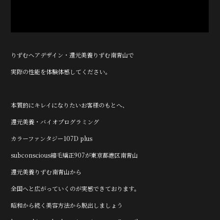
りずむヘアデザイン・還元美養りずむ南青山で
実際の性能を体験体感してください。
本質的にキレイになりたいお客様のもとへ、
還元美養・バイオプログラミング
カラーファンタジー107D plus
subconscious縮毛矯正907が東京都港区南青山
還元美養りずむ南青山から
全国へと広がっていくのが実感できております。
昭和から続く美容方法から脱出しましょう