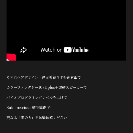
りずむヘアデザイン・還元美養りずむ南青山で
カラーファンタジー107Dplus
＋
波動スピーカー
で
バイオプログラミングレベルを上げて
Subconscious 縮毛矯正
で
更なる「美の力」を体験体感ください