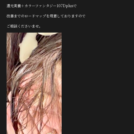
e
te
還元美養＋カラーファンタジー107Dplus
で
b
r
改善までのロードマップを用意しておりますので
o
o
ご相談くださいませ。
k