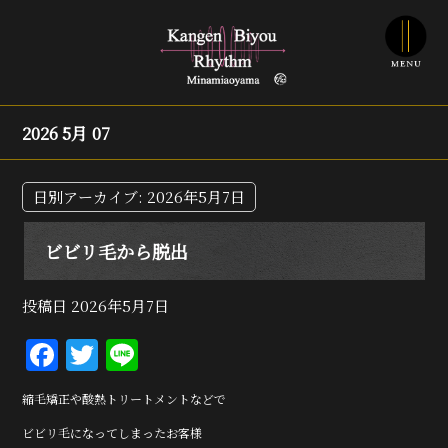
2026 5月 07
日別アーカイブ:
2026年5月7日
ビビリ毛から脱出
投稿日
2026年5月7日
F
T
Li
a
w
n
縮毛矯正や酸熱トリートメントなどで
c
it
e
ビビリ毛になってしまったお客様