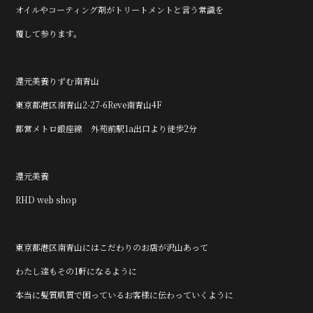
オイルやコーティング剤がトリートメントと言う常識を
覆して参ります。
還元美養りずむ南青山
東京都港区南青山2-27-6Reve南青山4F
都営メトロ銀座線 外苑前駅1a出口より徒歩2分
還元美養
RHD web shop
東京都港区南青山にはこだわりのお店が沢山あって
わたし達もその1軒になるように
本当に髪質肌質で困っているお客様に伝わっていくように