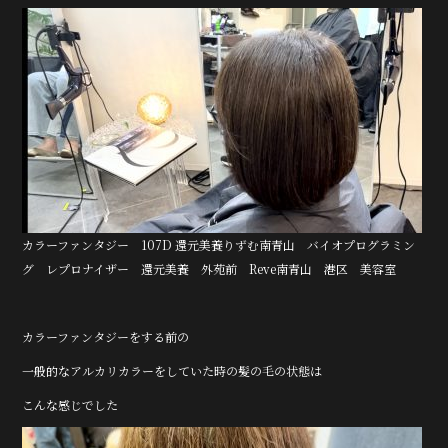
e
te
b
r
o
o
k
カラーファンタジー 107D 還元美養りずむ南青山 バイオプログラミン
グ レプロナイザー 還元美養 外苑前 Reve南青山 港区 美容室
カラーファンタジーをする前の
一般的なアルカリカラーをしていた時の髪の毛の状態は
こんな感じでした