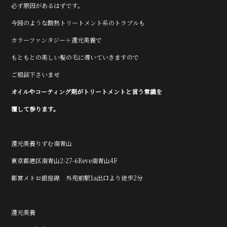
必ず原因があるはずです。
今回のような酸熱トリートメント系のトラブルも
カラーファンタジー＋還元美養で
もともとの美しい髪の毛に導いていきますので
ご相談下さいませ
オイルやコーティング剤がトリートメントと言う常識を
覆して参ります。
還元美養りずむ南青山
東京都港区南青山2-27-6Reve南青山4F
都営メトロ銀座線 外苑前駅1a出口より徒歩2分
還元美養