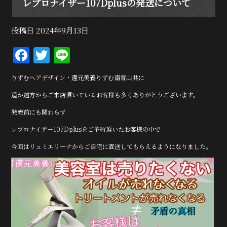
レプロナイザー107Dplusの発送について
投稿日
2024年9月13日
F
T
Li
a
w
n
りずむヘアデザイン・還元美養りずむ南青山共に
c
it
e
遥か遠方からご来店頂いているお客様も多くありがとうございます。
e
te
発売前にも関わらず
b
r
レプロナイザー107Dplusをご予約頂いたお客様の中で
o
o
今回はリュミエリーナからご自宅に直送してもらえるようになりました。
k