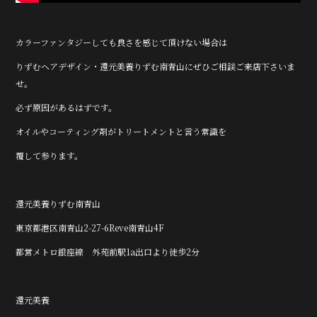
カラーファンタジーしても良さを感じて頂けない場合は
りずむヘアデザイン・還元美養りずむ南青山にぜひご相談ご来店下さいま
せ。
必ず原因があるはずです。
オイルやコーティング剤がトリートメントと言う常識を
覆して参ります。
還元美養りずむ南青山
東京都港区南青山2-27-6Reve南青山4F
都営メトロ銀座線 外苑前駅1a出口より徒歩2分
還元美養