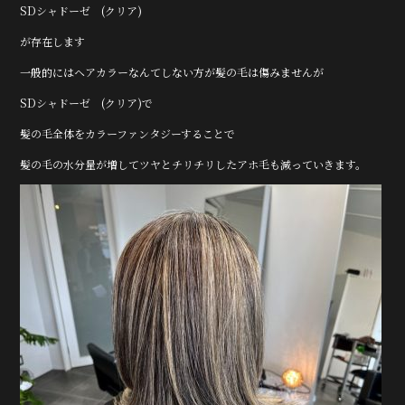
SDシャドーゼ (クリア)
e
te
が存在します
b
r
一般的にはヘアカラーなんてしない方が髪の毛は傷みませんが
o
o
SDシャドーゼ (クリア)で
k
髪の毛全体をカラーファンタジーすることで
髪の毛の水分量が増してツヤとチリチリしたアホ毛も減っていきます。