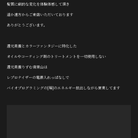
o
髪質に劇的な変化を体験体感して頂き
k
遥か遠方からご来店いただいております
ありがとうございます。
還元美養とカラーファンタジーに特化した
オイルやコーティング剤のトリートメントを一切使用しない
還元美養りずむ南青山は
レプロナイザーの電源入れっぱなしで
バイオプログラミングの[場]のエネルギー放出しながら営業してます