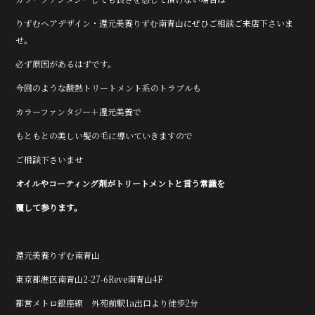
りずむヘアデザイン・還元美養りずむ南青山にぜひご相談ご来店下さいま
せ。
必ず原因があるはずです。
今回のような酸熱トリートメント系のトラブルも
カラーファンタジー＋還元美養で
もともとの美しい髪の毛に導いていきますので
ご相談下さいませ
オイルやコーティング剤がトリートメントと言う常識を
覆して参ります。
還元美養りずむ南青山
東京都港区南青山2-27-6Reve南青山4F
都営メトロ銀座線 外苑前駅1a出口より徒歩2分