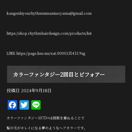
kangenbiyourhythmminamiaoyama@gmail.com
https://shop.rhythmhairdesign.com/products/list
LINE https://page.line.me/xat.0000135433.9sg
カラーファンタジー2回目とビフォアー
投稿日
2024年9月18日
F
T
Li
a
w
n
カラーファンタジー107D+は回数を重ねることで
c
it
e
髪の毛がキレイになる夢のようなヘアカラーです。