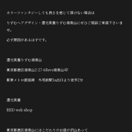
カラーファンタジーしても良さを感じて頂けない場合は
りずむヘアデザイン・還元美養りずむ南青山にぜひご相談ご来店下さいま
せ。
必ず原因があるはずです。
還元美養りずむ南青山
東京都港区南青山2-27-6Reve南青山4F
都営メトロ銀座線 外苑前駅1a出口より徒歩2分
還元美養
RHD web shop
東京都港区南青山にはこだわりのお店が沢山あって