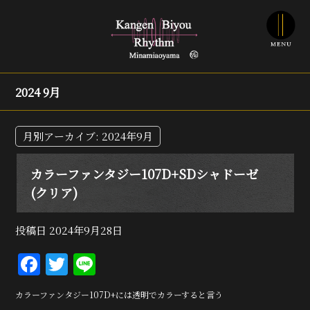
2024 9月
月別アーカイブ:
2024年9月
カラーファンタジー107D+SDシャドーゼ
(クリア)
投稿日
2024年9月28日
F
T
Li
a
w
n
カラーファンタジー107D+には透明でカラーすると言う
c
it
e