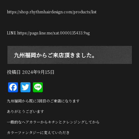
https://shop.rhythmhairdesign.com/products/list
LINE https://page.line.me/xat.0000135433.9sg
九州福岡からご来店頂きました。
投稿日
2024年9月15日
F
T
Li
a
w
n
九州福岡から既に3回目のご来店になります
c
it
e
ありがとうございます
e
te
一般的なヘアカラーからキチンとクレンジングしてから
b
r
カラーファンタジーに変えていただき
o