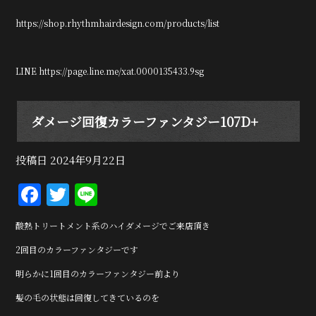
https://shop.rhythmhairdesign.com/products/list
LINE https://page.line.me/xat.0000135433.9sg
ダメージ回復カラーファンタジー107D+
投稿日
2024年9月22日
F
T
Li
a
w
n
酸熱トリートメント系のハイダメージでご来店頂き
c
it
e
2回目のカラーファンタジーです
e
te
明らかに1回目のカラーファンタジー前より
b
r
髪の毛の状態は回復してきているのを
o