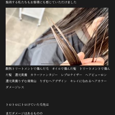
o
施術する私たちもお客様にも感じていただけました
k
酸熱トリートメントで傷んだ毛 オイルで傷んだ髪 トリートメントで傷ん
だ髪 還元美養 カラーファンタジー レプロナイザー ヘアビューロン
還元美養りずむ南青山 りずむヘアデザイン キレイになれるヘアカラー
ダメージレス
トロトロにトロけていた毛先は
まだダメージはあるものの