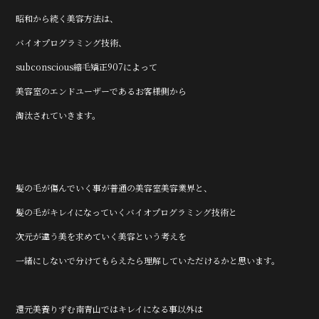
昭和から続く美容方法は、
バイオプログラミング技術、
subconscious縮毛矯正907によって
美容室のエンドユーザーであるお客様側から
淘汰されていきます。
髪の毛が傷んでいく事が普通の美容室美容業界と、
髪の毛がキレイになっていくバイオプログラミング技術と
次元が違う美を求めていく美容という考えを
一緒にしないで分けてもらえたら理解していただけるかと思います。
還元美養りずむ南青山ではキレイになる事以外は