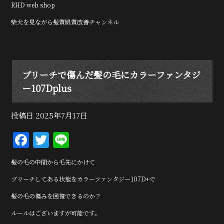
RHD web shop
柴犬を見ながら髪質肌質改善チャンネル
ブリーチで傷んだ髪の毛にカラーファンタジ
ー107Dplus
投稿日
2025年7月17日
F
T
Li
a
w
n
髪の毛の中間から毛先にかけて
c
it
e
ブリーチしてある状態をカラーファンタジー107D+で
e
te
髪の毛の傷みを回復できるのか？
b
r
ルールはございますが可能です。
o