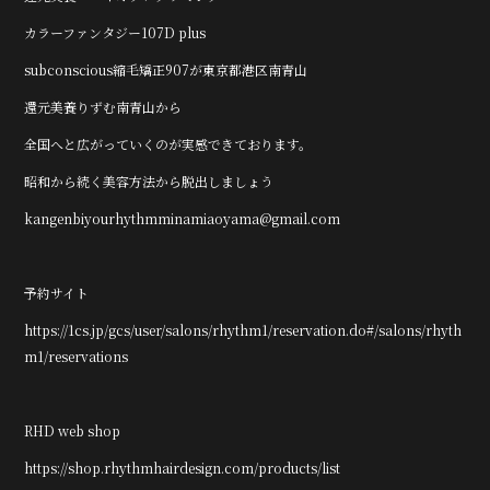
カラーファンタジー107D plus
subconscious縮毛矯正907が東京都港区南青山
還元美養りずむ南青山から
全国へと広がっていくのが実感できております。
昭和から続く美容方法から脱出しましょう
kangenbiyourhythmminamiaoyama@gmail.com
予約サイト
https://1cs.jp/gcs/user/salons/rhythm1/reservation.do#/salons/rhyth
m1/reservations
RHD web shop
https://shop.rhythmhairdesign.com/products/list