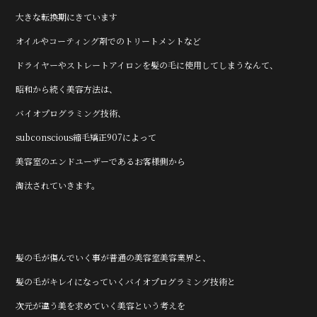
大きな転換期にきています
オイルやコーティング剤でのトリートメントなど
ドライヤーやストレートアイロンを髪の毛に使用してしまうなんて、
昭和から続く美容方法は、
バイオプログラミング技術、
subconscious縮毛矯正907によって
美容室のエンドユーザーであるお客様側から
淘汰されていきます。
髪の毛が傷んでいく事が普通の美容室美容業界と、
髪の毛がキレイになっていくバイオプログラミング技術と
次元が違う美を求めていく美容という考えを