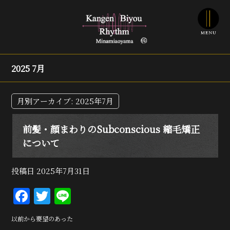
2025 7月
月別アーカイブ:
2025年7月
前髪・顔まわりのSubconscious 縮毛矯正
について
投稿日
2025年7月31日
F
T
Li
a
w
n
以前から要望のあった
c
it
e