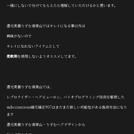
一緒にしないで分けてもらえたら理解していただけるかと思います。
還元美養りずむ南青山ではキレイになる事以外は
興味がないので
キレイになれないアイテムとして
柔軟剤
を使用しないようオススメしてます。
還元美養りずむ南青山では、
レプロナイザー・ヘアビューロン、バイオプログラミング技術を駆使した
subconscious縮毛矯正907はまだまだ新しい可能性がある施術方法になり
ます
還元美養りずむ南青山・りずむヘアデザインから