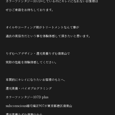
カラーファンタジー107D+しているのにキレイになれないお客様は
ぜひご来店をお待ちしております。
オイルやコーティング剤がトリートメントなんて事が
過去の美容方だという事を体験体感して頂きたいと思います。
りずむヘアデザイン・還元美養りずむ南青山で
実際の性能を体験体感してください。
本質的にキレイになりたいお客様のもとへ、
還元美養・バイオプログラミング
カラーファンタジー107D plus
subconscious縮毛矯正907が東京都港区南青山
還元美養りずむ南青山から