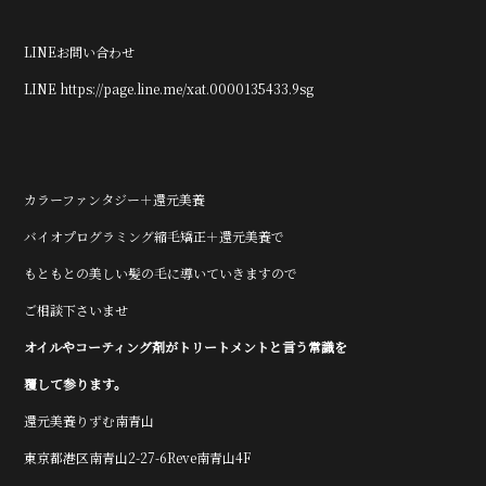
LINEお問い合わせ
LINE https://page.line.me/xat.0000135433.9sg
カラーファンタジー＋還元美養
バイオプログラミング縮毛矯正＋還元美養で
もともとの美しい髪の毛に導いていきますので
ご相談下さいませ
オイルやコーティング剤がトリートメントと言う常識を
覆して参ります。
還元美養りずむ南青山
東京都港区南青山2-27-6Reve南青山4F