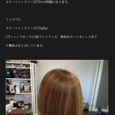
カラーファンタジー107D+の特徴になります。
o
o
k
ミニボブに
カラーファンタジー107Dplus
CTシャンプローラにBRブリリアンカ 寒色系のバイオレット系で
で黄色みをとばしています。