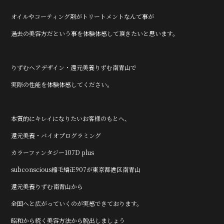
オイルやコーティング剤がトリートメントなんて事が
過去の美容方だという事を体験体感して頂きたいと思います。
りずむヘアデザイン・還元美養りずむ南青山で
実際の性能を体験体感してください。
本質的にキレイになりたいお客様のもとへ、
還元美養・バイオプログラミング
カラーファンタジー107D plus
subconscious縮毛矯正907が東京都港区南青山
還元美養りずむ南青山から
全国へと広がっていくのが実感できております。
昭和から続く美容方法から脱出しましょう