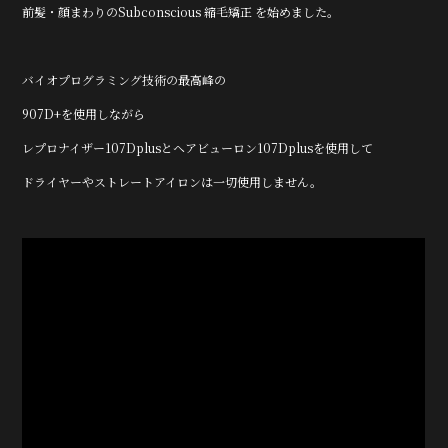
前髪・顔まわりのSubconscious 縮毛矯正 を始めました。
e
te
b
r
バイオプログラミング技術の最高峰の
o
o
907D+を使用しながら
k
レプロナイザー107Dplusとヘアビューロン107Dplusを使用して
ドライヤーやストレートアイロンは一切使用しません。