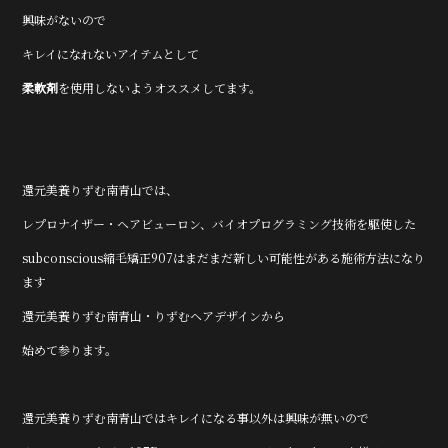
興味がないので
キレイになれないアイテムとして
柔軟剤
を使用しないようオススメしてます。
還元美養りずむ南青山では、
レプロナイザー・ヘアビューロン、バイオプログラミング技術を駆使した
subconscious縮毛矯正907はまだまだ新しい可能性がある施術方法になり
ます
還元美養りずむ南青山・りずむヘアデザインから
始めて参ります。
還元美養りずむ南青山ではキレイになる事以外は興味が無いので