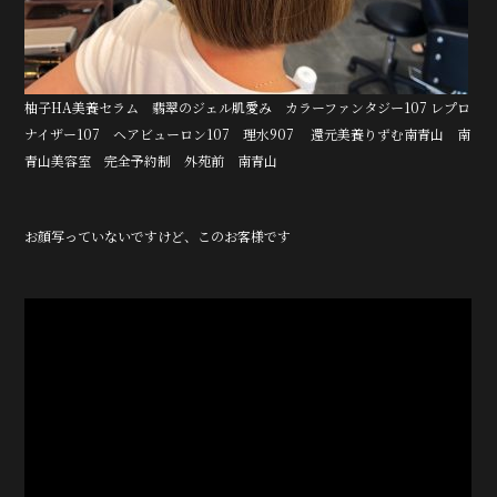
柚子HA美養セラム 翡翠のジェル肌愛み カラーファンタジー107 レプロ
ナイザー107 ヘアビューロン107 理水907 還元美養りずむ南青山 南
青山美容室 完全予約制 外苑前 南青山
お顔写っていないですけど、このお客様です