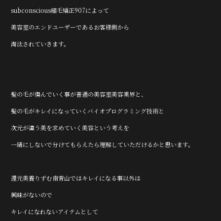
subconscious縮毛矯正907によって
美容室のエンドユーザーであるお客様側から
淘汰されていきます。
髪の毛が傷んでいく事が普通の美容室美容業界と、
髪の毛がキレイになっていくバイオプログラミング技術と
次元が違う美を求めていく美容という考えを
一緒にしないで分けてもらえたら理解していただけるかと思います。
還元美養りずむ南青山ではキレイになる事以外は
興味がないので
キレイになれないアイテムとして