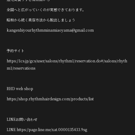
全国へと広がっていくのが実感できております。
昭和から続く美容方法から脱出しましょう
kangenbiyourhythmminamiaoyama@gmail.com
予約サイト
https://1cs.jp/gcs/user/salons/rhythm1/reservation.do#/salons/rhyth
m1/reservations
RHD web shop
https://shop.rhythmhairdesign.com/products/list
LINEお問い合わせ
LINE https://page.line.me/xat.0000135433.9sg