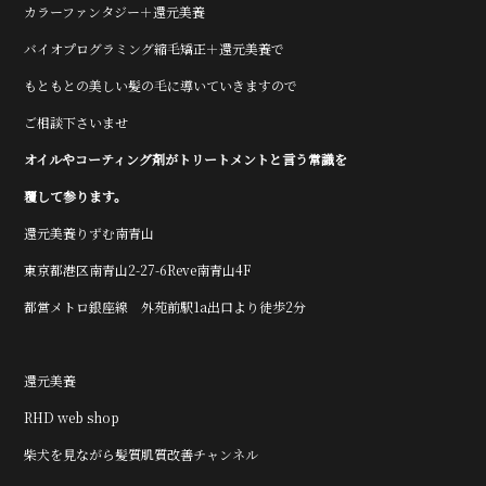
カラーファンタジー＋還元美養
バイオプログラミング縮毛矯正＋還元美養で
もともとの美しい髪の毛に導いていきますので
ご相談下さいませ
オイルやコーティング剤がトリートメントと言う常識を
覆して参ります。
還元美養りずむ南青山
東京都港区南青山2-27-6Reve南青山4F
都営メトロ銀座線 外苑前駅1a出口より徒歩2分
還元美養
RHD web shop
柴犬を見ながら髪質肌質改善チャンネル