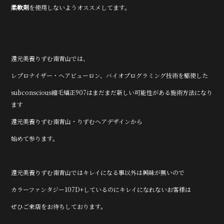
柔軟剤
を使用しないようオススメしてます。
還元美養りずむ南青山では、
レプロナイザー・ヘアビューロン、バイオプログラミング技術を駆使した
subconscious縮毛矯正907はまだまだ新しい可能性がある施術方法になり
ます
還元美養りずむ南青山・りずむヘアデザインから
始めて参ります。
還元美養りずむ南青山ではキレイになる事以外は興味が無いので
カラーファンタジー107D+しているのにキレイになれないお客様は
ぜひご来店をお待ちしております。