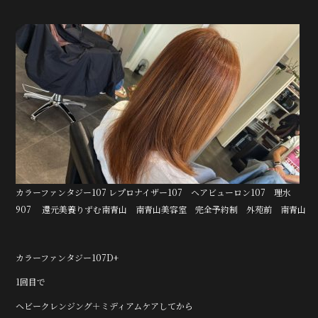
o
k
カラーファンタジー107 レプロナイザー107 ヘアビューロン107 理水
907 還元美養りずむ南青山 南青山美容室 完全予約制 外苑前 南青山
カラーファンタジー107D+
1回目で
ヘビークレンジング＋ミディアムケアしてから