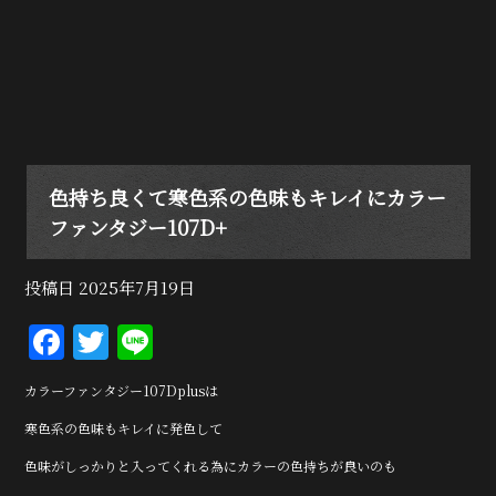
色持ち良くて寒色系の色味もキレイにカラー
ファンタジー107D+
投稿日
2025年7月19日
F
T
Li
a
w
n
カラーファンタジー107Dplusは
c
it
e
寒色系の色味もキレイに発色して
e
te
色味がしっかりと入ってくれる為にカラーの色持ちが良いのも
b
r