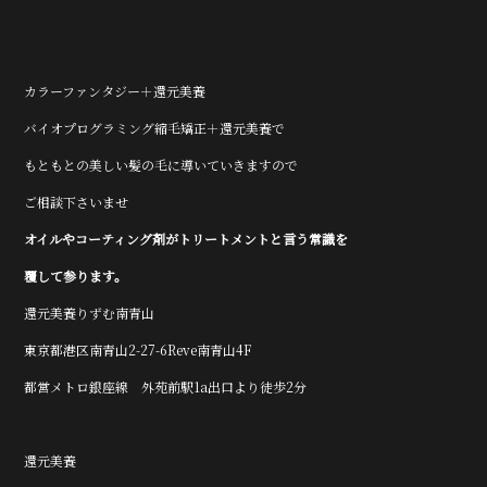
カラーファンタジー＋還元美養
バイオプログラミング縮毛矯正＋還元美養で
もともとの美しい髪の毛に導いていきますので
ご相談下さいませ
オイルやコーティング剤がトリートメントと言う常識を
覆して参ります。
還元美養りずむ南青山
東京都港区南青山2-27-6Reve南青山4F
都営メトロ銀座線 外苑前駅1a出口より徒歩2分
還元美養