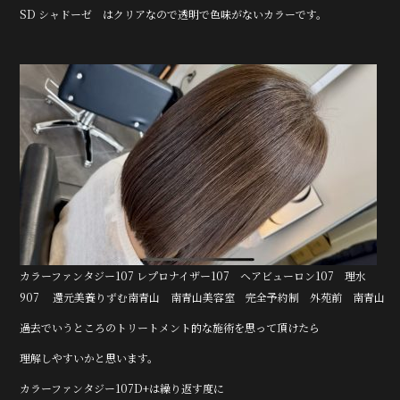
e
te
SD シャドーゼ はクリアなので透明で色味がないカラーです。
b
r
o
o
k
カラーファンタジー107 レプロナイザー107 ヘアビューロン107 理水
907 還元美養りずむ南青山 南青山美容室 完全予約制 外苑前 南青山
過去でいうところのトリートメント的な施術を思って頂けたら
理解しやすいかと思います。
カラーファンタジー107D+は繰り返す度に