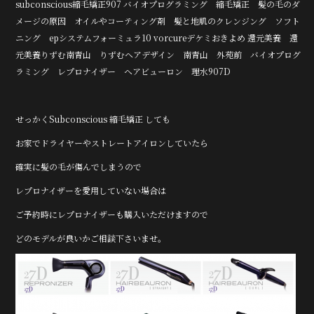
subconscious縮毛矯正907 バイオプログラミング 縮毛矯正 髪の毛のダ
メージの原因 オイルやコーティング剤 髪と地肌のクレンジング ソフト
ニング epシステムフォーミュラ10 vorcureデケミおきよめ 還元美養 還
元美養りずむ南青山 りずむヘアデザイン 南青山 外苑前 バイオプログ
ラミング レプロナイザー ヘアビューロン 理水907D
せっかくSubconscious 縮毛矯正 しても
お家でドライヤーやストレートアイロンしていたら
確実に髪の毛が傷んでしまうので
レプロナイザーを愛用していない場合は
ご予約時にレプロナイザーも購入いただけますので
どのモデルが良いかご相談下さいませ。