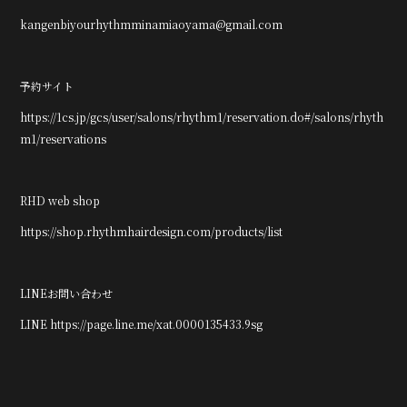
kangenbiyourhythmminamiaoyama@gmail.com
予約サイト
https://1cs.jp/gcs/user/salons/rhythm1/reservation.do#/salons/rhyth
m1/reservations
RHD web shop
https://shop.rhythmhairdesign.com/products/list
LINEお問い合わせ
LINE https://page.line.me/xat.0000135433.9sg