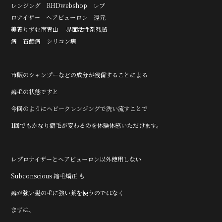
レンジング RHDwebshop レプ
ロナイザー ヘアビューロン 還元
美養りずむ南青山 界面活性剤残留
病 石鹸病 シリコン病
市販のシャンプーなどの成分が残留することによる
癖毛の状態ですと
今回のようにヘビークレンジングで洗い流すことで
1回でもかなり癖毛が変わるのを体験体感いただけます。
レプロナイザーとヘアビューロン以外使用しない
Subconscious 縮毛矯正 も
癖が強い髪の毛に強い薬を使うのではなく
まずは、