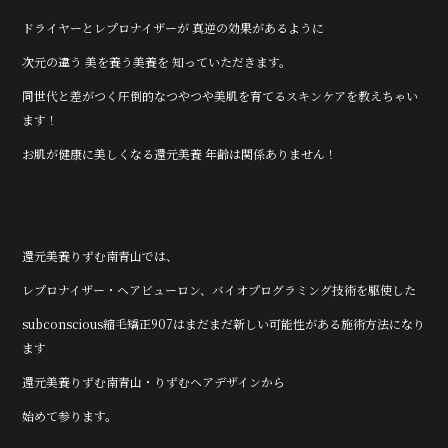
ドライヤーとレプロナイザーが 真逆の効果があるように
次元の違う 美を養う美養を 知っていただきます。
同世代と差がつく圧倒的なつやつや美肌を育てるスキンケアを教えちゃい
ます！
お肌が健康に美しくなる還元美養 年齢は関係ありません！
還元美養りずむ南青山では、
レプロナイザー・ヘアビューロン、バイオプログラミング技術を駆使した
subconscious縮毛矯正907はまだまだ新しい可能性がある施術方法になり
ます
還元美養りずむ南青山・りずむヘアデザインから
始めて参ります。