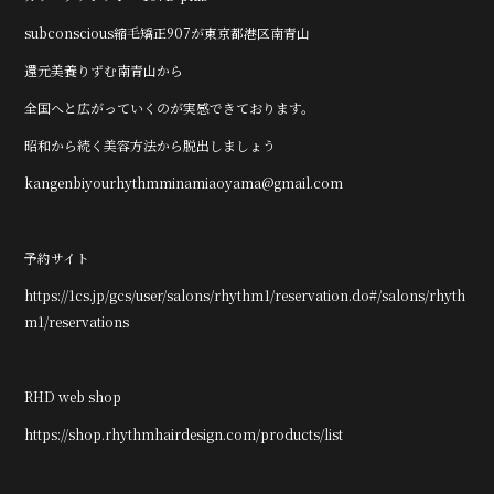
subconscious縮毛矯正907が東京都港区南青山
還元美養りずむ南青山から
全国へと広がっていくのが実感できております。
昭和から続く美容方法から脱出しましょう
kangenbiyourhythmminamiaoyama@gmail.com
予約サイト
https://1cs.jp/gcs/user/salons/rhythm1/reservation.do#/salons/rhyth
m1/reservations
RHD web shop
https://shop.rhythmhairdesign.com/products/list