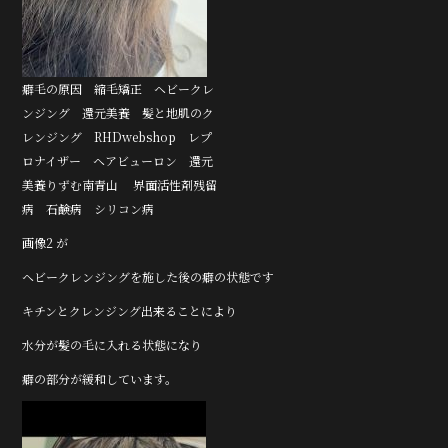
癖毛の原因 縮毛矯正 ヘビークレ
ンジング 還元美養 髪と地肌のク
レンジング RHDwebshop レプ
ロナイザー ヘアビューロン 還元
美養りずむ南青山 界面活性剤残留
病 石鹸病 シリコン病
画像2 が
ヘビークレンジングを施した後の癖の状態です
キチンとクレンジング出来ることにより
水分が髪の毛に入れる状態になり
癖の部分が緩和しています。