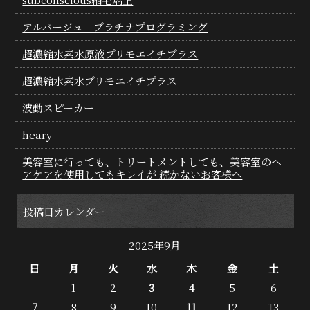
アルバージュ プラチナプログラミング
超濃縮水素水原液プリモエイチプラス
超濃縮水素水プリモエイチプラス
波動スピーカー
heary
美容室に行っても、トリートメントしても、美容室のヘ
アケアを使用してもキレイが 続かないお客様へ
投稿日カレンダー
2025年9月
日
月
火
水
木
金
土
1
2
3
4
5
6
7
8
9
10
11
12
13