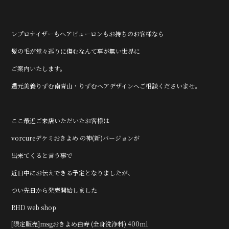
レプロナイザーもヘアビューロンもお持ちのお客様なら
髪の毛が堂々巡りに傷むなんて事が無い世界に
ご案内いたします。
還元美養りずむ南青山・りずむヘアデザインへご相談くださいませ。
ここ最近ご来店いただいたお客様は
vorcureデケミおきよめ の神(新)バージョンが
出来てくると言う事で
近日中にお伝えできる予定となりましたが、
つい先日から発売開始しました
RHD web shop
[限定販売]msgおきよめ由寿 (全身洗浄料) 400ml