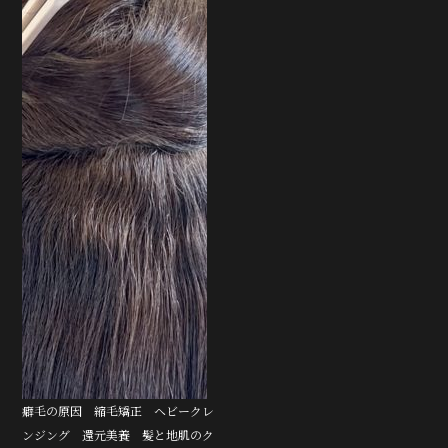
癖毛の原因 縮毛矯正 ヘビークレ
ンジング 還元美養 髪と地肌のク