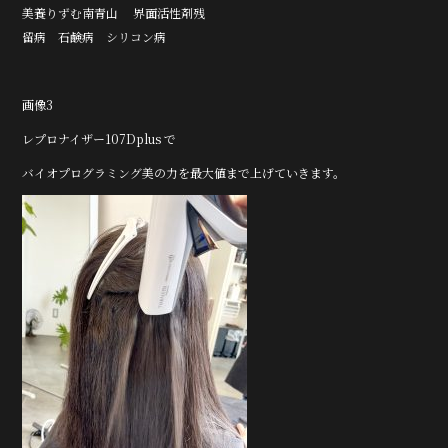
美養りずむ南青山 界面活性剤残
留病 石鹸病 シリコン病
画像3
レプロナイザー107Dplus で
バイオプログラミング美の力を最大値まで上げていきます。