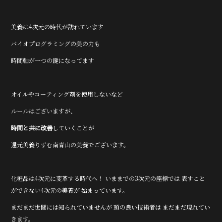
美養は4次元の時代が訪れています
バイオプログラミングの美の力も
時間軸が一つの鍵になってます
オイルやコーティング剤を使用しないなど
ルールはございますが、
時間と共に改善
していくことが
還元美養りずむ南青山の美養でございます。
化粧品は4次元に変革する時代へ！ いままでの3次元の座標では 表すこと
ができない4次元の美養が 始まっています。
まだまだ世間には知られていませんが 頭の良い技術者は まだまだ現れてい
きます。