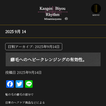
2025 9月 14
日別アーカイブ:
2025年9月14日
癖毛へのヘビークレンジングの有効性。
投稿日
2025年9月14日
F
T
Li
a
w
n
髪の毛の癖毛の部分で
c
it
e
日常のヘアケア商品などによる