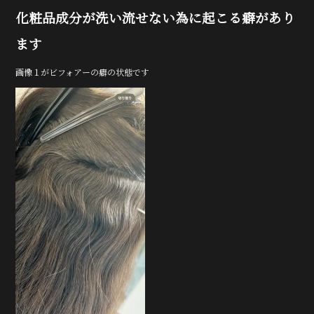
e
te
化粧品成分が洗い流せない為に起こる癖があり
b
r
o
ます
o
画像１がビフォアーの癖の状態です
k