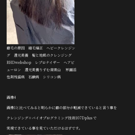
癖毛の原因 縮毛矯正 ヘビークレンジン
グ 還元美養 髪と地肌のクレンジング
RHDwebshop レプロナイザー ヘアビ
ューロン 還元美養りずむ南青山 界面活
性剤残留病 石鹸病 シリコン病
画像4
画像1と比べてみると明らかに癖の部分が軽減できていると言う事を
クレンジング＋バイオプログラミング技術107Dplus で
実現できている事を見ていただけるはずです。