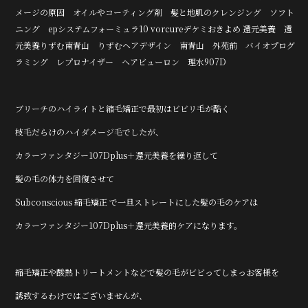
メージの原因 オイルやコーティング剤 髪と地肌のクレンジング ソフト
ニング epシステムフォーミュラ10 vorcureデケミおきよめ 還元美養 還
元美養りずむ南青山 りずむヘアデザイン 南青山 外苑前 バイオプログ
ラミング レプロナイザー ヘアビューロン 理水907D
ブリーチのハイライトと縮毛矯正で最初はビビリ毛が酷く
枝毛だらけのハイダメージ毛でしたが、
カラーファンタジー107Dplus＋還元美養を繰り返して
髪の毛の体力を回復させて
Subconscious 縮毛矯正 で一旦ストレートにした髪の毛のケアは
カラーファンタジー107Dplus＋還元美養的ケアになります。
縮毛矯正や酸熱トリートメントなどで髪の毛がビビってしまっお客様を
誘致するわけではございませんが、