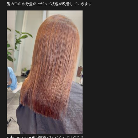
k
髪の毛の水分量が上がって状態が改善していきます
subconscious縮毛矯正907 バイオプログラミ