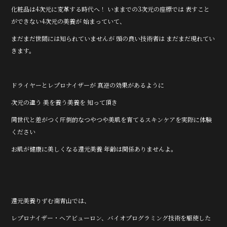
化粧品は4次元に変革する時代へ！ いままでの3次元の座標では 表すこと
ができない4次元の美養が 始まっていて、
まだまだ世間には知られていませんが 頭の良い技術者は まだまだ現れてい
きます。
ドライヤーとレプロナイザーが 真逆の効果があるように
次元の違う 美を養う美養を 知って頂き
同世代と差がつく圧倒的なつやつや美肌を育てるスキンケアを実際に体験
ください
お肌が健康に美しくなる還元美養 年齢は関係ありませんよ。
還元美養りずむ南青山では、
レプロナイザー・ヘアビューロン、バイオプログラミング技術を駆使した