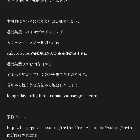
本質的にキレイになりたいお客様のもとへ、
還元美養・バイオプログラミング
カラーファンタジー107D plus
subconscious縮毛矯正907が東京都港区南青山
還元美養りずむ南青山から
全国へと広がっていくのが実感できております。
昭和から続く美容方法から脱出しましょう
kangenbiyourhythmminamiaoyama@gmail.com
予約サイト
https://1cs.jp/gcs/user/salons/rhythm1/reservation.do#/salons/rhyth
m1/reservations