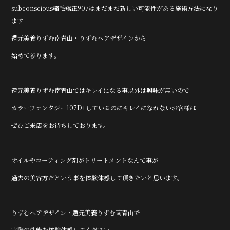
subconscious縮毛矯正907はまだまだ新しい可能性がある施術方法になり
ます
還元美養りずむ南青山・りずむヘアデザインから
始めて参ります。
還元美養りずむ南青山ではキレイになる事以外は興味が無いので
カラーファンタジー107D+しているのにキレイになれないお客様は
ぜひご来店をお待ちしております。
オイルやコーティング剤がトリートメントなんて事が
過去の美容方だという事を体験体感して頂きたいと思います。
りずむヘアデザイン・還元美養りずむ南青山で
実際の性能を体験体感してください。