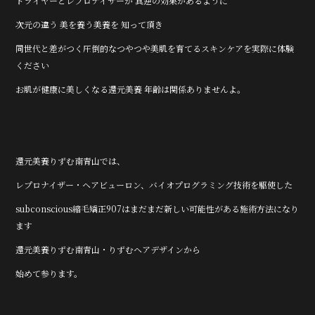
ドライヤーとレプロナイザーが 真逆の効果があるように
次元の違う 美を養う美養を 知って頂き
同世代と差がつく圧倒的なつやつや美肌を育てるスキンケアを実際に体験
ください
お肌が健康に美しくなる還元美養 年齢は関係ありませんよ。
還元美養りずむ南青山では、
レプロナイザー・ヘアビューロン、バイオプログラミング技術を駆使した
subconscious縮毛矯正907はまだまだ新しい可能性がある施術方法になり
ます
還元美養りずむ南青山・りずむヘアデザインから
始めて参ります。