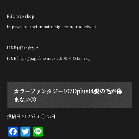
RHD web shop
https://shop.rhythmhairdesign.com/products/list
LINEお問い合わせ
LINE https://page.line.me/xat.0000135433.9sg
カラーファンタジー107Dplusは髪の毛が傷
まない①
投稿日
2026年6月25日
F
T
Li