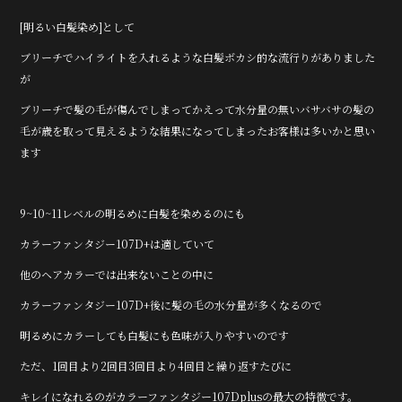
[明るい白髪染め]として
ブリーチでハイライトを入れるような白髪ボカシ的な流行りがありました
が
ブリーチで髪の毛が傷んでしまってかえって水分量の無いバサバサの髪の
毛が歳を取って見えるような結果になってしまったお客様は多いかと思い
ます
9~10~11レベルの明るめに白髪を染めるのにも
カラーファンタジー107D+は適していて
他のヘアカラーでは出来ないことの中に
カラーファンタジー107D+後に髪の毛の水分量が多くなるので
明るめにカラーしても白髪にも色味が入りやすいのです
ただ、1回目より2回目3回目より4回目と繰り返すたびに
キレイになれるのがカラーファンタジー107Dplusの最大の特徴です。