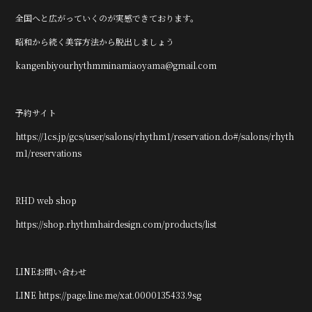
全国へと広がっていくのが実感できております。
昭和から続く美容方法から脱出しましょう
kangenbiyourhythmminamiaoyama@gmail.com
予約サイト
https://1cs.jp/gcs/user/salons/rhythm1/reservation.do#/salons/rhyth
m1/reservations
RHD web shop
https://shop.rhythmhairdesign.com/products/list
LINEお問い合わせ
LINE https://page.line.me/xat.0000135433.9sg