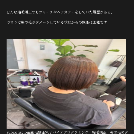
b
r
どんな縮毛矯正でもブリーチやヘアカラーをしていた履歴がある、
o
o
つまりは髪の毛がダメージしている状態からの施術は困難です
k
subconscious縮毛矯正907 バイオプログラミング 縮毛矯正 髪の毛のダ