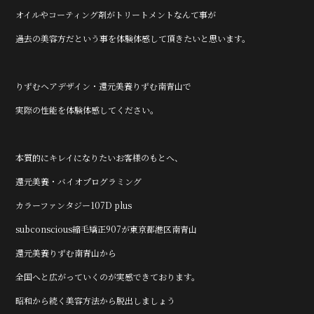
オイルやコーティング剤がトリートメントなんて事が
過去の美容方だという事を体験体感して頂きたいと思います。
りずむヘアデザイン・還元美養りずむ南青山で
実際の性能を体験体感してください。
本質的にキレイになりたいお客様のもとへ、
還元美養・バイオプログラミング
カラーファンタジー107D plus
subconscious縮毛矯正907が東京都港区南青山
還元美養りずむ南青山から
全国へと広がっていくのが実感できております。
昭和から続く美容方法から脱出しましょう