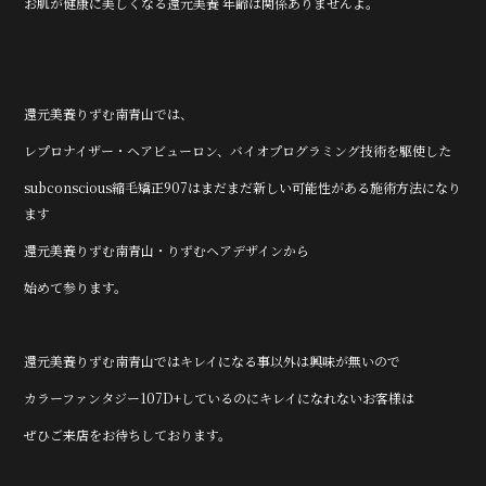
お肌が健康に美しくなる還元美養 年齢は関係ありませんよ。
還元美養りずむ南青山では、
レプロナイザー・ヘアビューロン、バイオプログラミング技術を駆使した
subconscious縮毛矯正907はまだまだ新しい可能性がある施術方法になり
ます
還元美養りずむ南青山・りずむヘアデザインから
始めて参ります。
還元美養りずむ南青山ではキレイになる事以外は興味が無いので
カラーファンタジー107D+しているのにキレイになれないお客様は
ぜひご来店をお待ちしております。