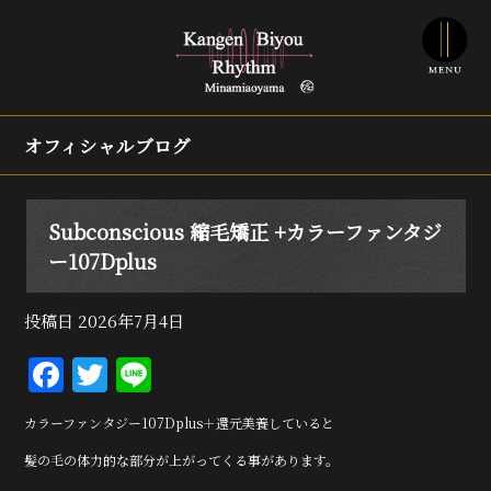
オフィシャルブログ
Subconscious 縮毛矯正 +カラーファンタジ
ー107Dplus
投稿日
2026年7月4日
F
T
Li
a
w
n
カラーファンタジー107Dplus＋還元美養していると
c
it
e
髪の毛の体力的な部分が上がってくる事があります。
e
te