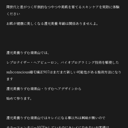
同世代と差がつく圧倒的なつやつや美肌を育てるスキンケアを実際に体験
ください
お肌が健康に美しくなる還元美養 年齢は関係ありませんよ。
還元美養りずむ南青山では、
レプロナイザー・ヘアビューロン、バイオプログラミング技術を駆使した
subconscious縮毛矯正907はまだまだ新しい可能性がある施術方法になり
ます
還元美養りずむ南青山・りずむヘアデザインから
始めて参ります。
還元美養りずむ南青山ではキレイになる事以外は興味が無いので
カラーファンタジー107D+しているのにキレイになれないお客様は