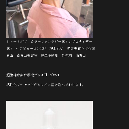
ショートボブ カラーファンタジー107 レプロナイザー
107 ヘアビューロン107 理水907 還元美養りずむ南
青山 南青山美容室 完全予約制 外苑前 南青山
超濃縮水素水原液プリモH+プロは
活性化ソマチッドがキレイに溶け込んでおります。