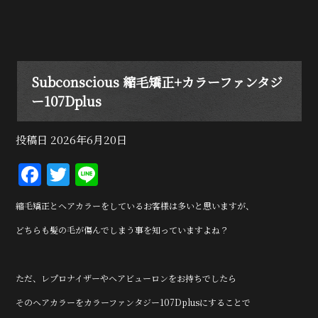
Subconscious 縮毛矯正+カラーファンタジ
ー107Dplus
投稿日
2026年6月20日
F
T
Li
a
w
n
縮毛矯正とヘアカラーをしているお客様は多いと思いますが、
c
it
e
どちらも髪の毛が傷んでしまう事を知っていますよね？
e
te
b
r
ただ、レプロナイザーやヘアビューロンをお持ちでしたら
o
o
そのヘアカラーをカラーファンタジー107Dplusにすることで