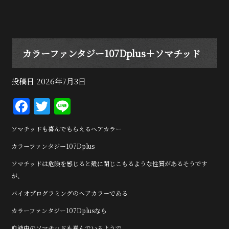
カラーファンタジー107Dplus＋ソマチッド
投稿日
2026年7月3日
F
T
Li
a
w
n
ソマチッドも喜んでもらえるヘアカラー
c
it
e
カラーファンタジー107Dplus
e
te
ソマチッドは危険を感じると殻に閉じこもるような性質があるそうです
b
r
が、
o
バイオプログラミングのヘアカラーである
o
カラーファンタジー107Dplusなら
k
血液中のソマチッドも喜んでいるようで