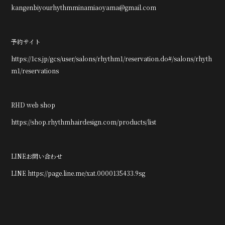
kangenbiyourhythmminamiaoyama@gmail.com
予約サイト
https://1cs.jp/gcs/user/salons/rhythm1/reservation.do#/salons/rhyth
m1/reservations
RHD web shop
https://shop.rhythmhairdesign.com/products/list
LINEお問い合わせ
LINE https://page.line.me/xat.0000135433.9sg