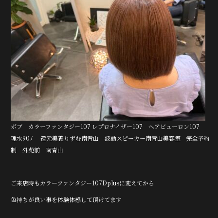
ボブ カラーファンタジー107 レプロナイザー107 ヘアビューロン107
理水907 還元美養りずむ南青山 波動スピーカー南青山美容室 完全予約
制 外苑前 南青山
ご来店時もカラーファンタジー107Dplusに変えてから
色持ちが良い事を体験体感して頂けてます