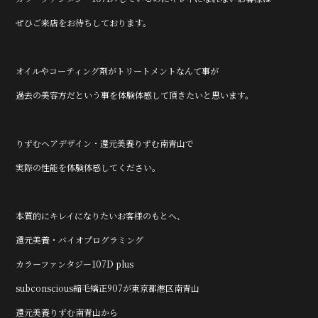
ぜひご来店をお待ちしております。
オイルやコーティング剤がトリートメントなんて事が
過去の美容方だという事を体験体感して頂きたいと思います。
りずむヘアデザイン・還元美養りずむ南青山で
実際の性能を体験体感してください。
本質的にキレイになりたいお客様のもとへ、
還元美養・バイオプログラミング
カラーファンタジー107D plus
subconscious縮毛矯正907が東京都港区南青山
還元美養りずむ南青山から