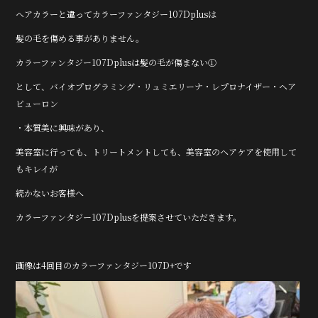
a
w
n
ヘアカラーと違ってカラーファンタジー107Dplusは
c
it
e
髪の毛を傷める事がありません。
e
te
カラーファンタジー107Dplusは髪の毛が傷まない①
b
r
として、バイオプログラミング・リュミエリーナ・レプロナイザー・ヘア
o
ビューロン
o
・本質美に興味があり、
k
美容室に行っても、トリートメントしても、美容室のヘアケアを使用して
もキレイが
続かないお客様へ
カラーファンタジー107Dplusを提案させていただきます。
画像は4回目のカラーファンタジー107D+です