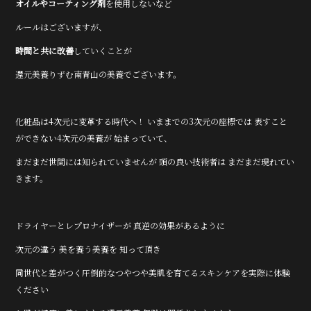
オイルやコーティング剤
を使用しないなど
ルールはございますが、
時間と共に改善
していくことが
還元美養りずむ南青山の美養でございます。
化粧品は4次元に変革する時代へ！ いままでの3次元の座標では 表すこと
ができない4次元の美養が 始まっていて、
まだまだ世間には知られていませんが 頭の良い技術者は まだまだ現れてい
きます。
ドライヤーとレプロナイザーが 真逆の効果があるように
次元の違う 美を養う美養を 知って頂き
同世代と差がつく圧倒的なつやつや美肌を育てるスキンケアを実際に体験
ください