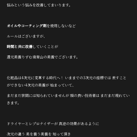
悩みという悩みを改善してまいります。
オイルやコーティング剤
を使用しないなど
ルールはございますが、
時間と共に改善
していくことが
還元美養りずむ南青山の美養でございます。
化粧品は4次元に変革する時代へ！ いままでの3次元の座標では 表すこと
ができない4次元の美養が 始まっていて、
まだまだ世間には知られていませんが 頭の良い技術者は まだまだ現れてい
きます。
ドライヤーとレプロナイザーが 真逆の効果があるように
次元の違う 美を養う美養を 知って頂き