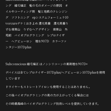
ング 縮毛矯正 髪の毛のダメージの原因 オ
イルやコーティング剤 髪と地肌のクレンジン
グ ソフトニング epシステムフォーミュラ10
vorcureデケミおきよめ 還元美養 還元美養り
ずむ南青山 りずむヘアデザイン 南青山 外
苑前 バイオプログラミング レプロナイザ
ー ヘアビューロン 理水907D カラーファ
ンタジー107Dplus
Subconscious 縮毛矯正 はノンシリコーンの薬剤理水907D+
デバイスは全てレプロナイザー107Dplus/ヘアビューロン107Dplusを使用
しています
ドライヤーもストレートアイロンも使用することはありません。
この後バイオプログラミングの美の力が上がってくる場合には
その時最高峰のバイオプログラミング技術レベルを提供していきます。